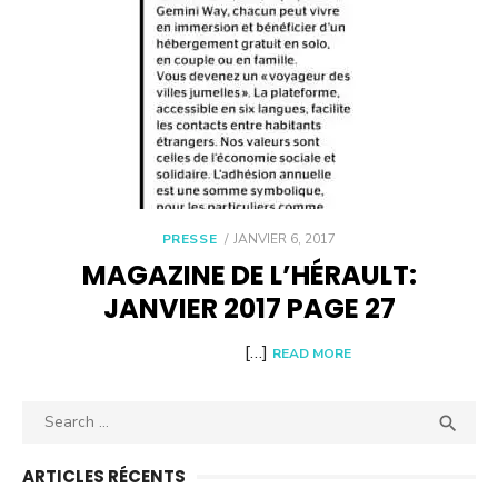
POSTED
PRESSE
JANVIER 6, 2017
ON
MAGAZINE DE L’HÉRAULT:
JANVIER 2017 PAGE 27
[…]
READ MORE
Search
SEA

for:
ARTICLES RÉCENTS