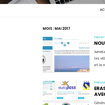
AC
MOIS : MAI 2017
FRONT
NOU
Jumela
les vi
et le 
PRESS
ERAS
AVE
Génér