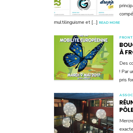
princi
compét
multilinguisme et […]
READ MORE
FRONT
BOU
À F
Des co
! Par 
pris f
ASSOC
RÉUN
PÔLE
Mercr
exacte