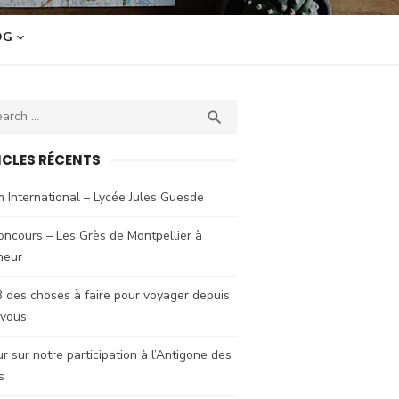
OG
ch
SEARCH

ICLES RÉCENTS
 International – Lycée Jules Guesde
oncours – Les Grès de Montpellier à
neur
 des choses à faire pour voyager depuis
 vous
r sur notre participation à l’Antigone des
s