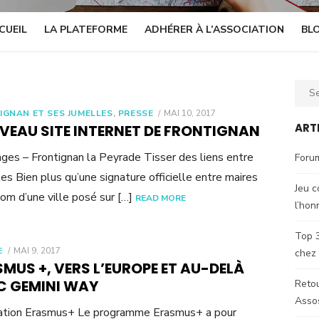
CUEIL
LA PLATEFORME
ADHÉRER À L’ASSOCIATION
BL
Sear
for:
POSTED
IGNAN ET SES JUMELLES
,
PRESSE
MAI 10, 2017
ON
ART
VEAU SITE INTERNET DE FRONTIGNAN
ges – Frontignan la Peyrade Tisser des liens entre
Forum
lles Bien plus qu’une signature officielle entre maires
Jeu c
nom d’une ville posé sur […]
READ MORE
l’hon
Top 3
POSTED
E
MAI 9, 2017
chez
ON
MUS +, VERS L’EUROPE ET AU-DELÀ
C GEMINI WAY
Retou
Asso
ation Erasmus+ Le programme Erasmus+ a pour