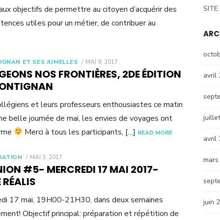
paux objectifs de permettre au citoyen d’acquérir des
SITE
ences utiles pour un métier, de contribuer au
ARC
octo
POSTED
IGNAN ET SES JUMELLES
MAI 9, 2017
ON
GEONS NOS FRONTIÈRES, 2DE ÉDITION
avril
RONTIGNAN
sept
llégiens et leurs professeurs enthousiastes ce matin
une belle journée de mai, les envies de voyages ont
juill
orme
Merci à tous les participants, […]
READ MORE
avril
POSTED
IATION
MAI 3, 2017
mars
ON
ION #5- MERCREDI 17 MAI 2017-
 RÉALIS
sept
edi 17 mai, 19H00-21H30, dans deux semaines
juin 
ment! Objectif principal: préparation et répétition de