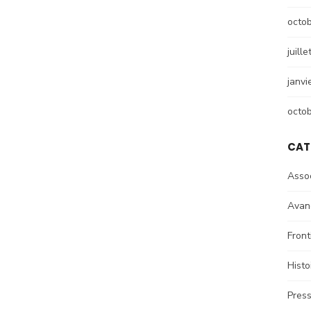
octo
juill
janvi
octo
CAT
Assoc
Avan
Front
Hist
Pres