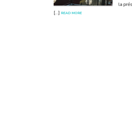
la pré
[…]
READ MORE