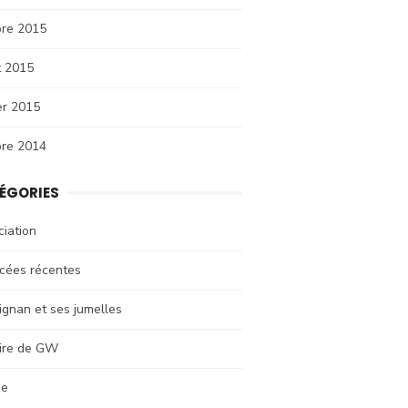
bre 2015
et 2015
er 2015
bre 2014
ÉGORIES
iation
cées récentes
ignan et ses jumelles
oire de GW
se