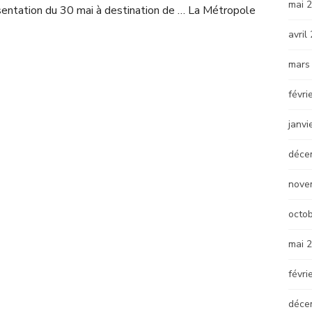
mai 
sentation du 30 mai à destination de … La Métropole
avril
mars
févri
janvi
déce
nove
octo
mai 
févri
déce