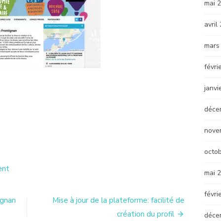
mai 
avril
mars
févri
janvi
déce
nove
octo
on
ent
mai 
Economie
Sociale
févri
et
ignan
Mise à jour de la plateforme: facilité de
Solidaire
création du profil
déce
ESS