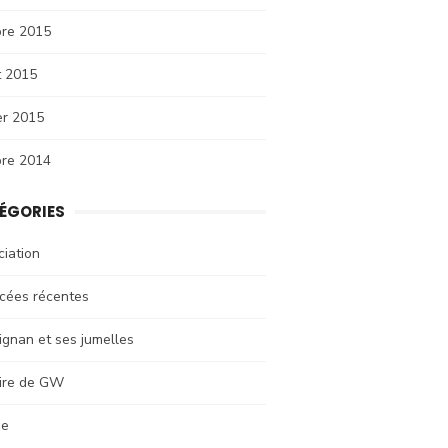
bre 2015
et 2015
er 2015
bre 2014
ÉGORIES
iation
cées récentes
ignan et ses jumelles
oire de GW
se