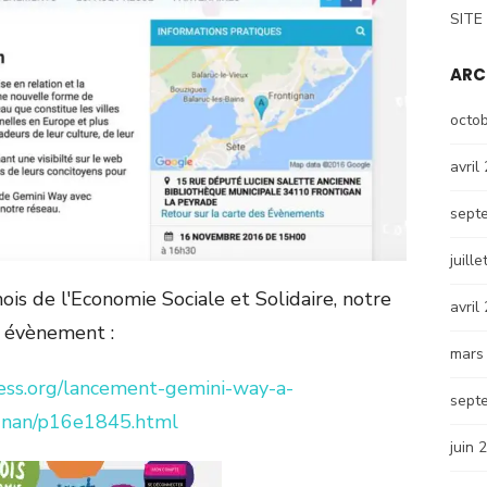
SITE
ARC
octo
avril
sept
juill
s de l'Economie Sociale et Solidaire, notre
avril
évènement :
mars
ess.org/lancement-gemini-way-a-
sept
gnan/p16e1845.html
juin 