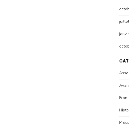
octo
juill
janvi
octo
CAT
Assoc
Avan
Front
Hist
Pres