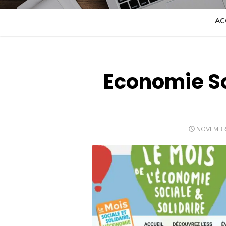
AC
Economie So
POSTED
NOVEMBRE
ON