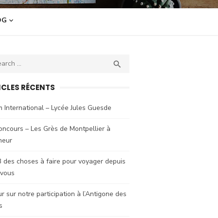
OG
ch
SEARCH

ICLES RÉCENTS
 International – Lycée Jules Guesde
oncours – Les Grès de Montpellier à
neur
 des choses à faire pour voyager depuis
 vous
r sur notre participation à l’Antigone des
s