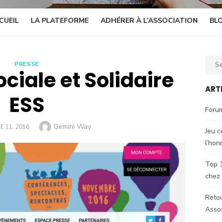
CUEIL
LA PLATEFORME
ADHÉRER À L’ASSOCIATION
BL
Sear
PRESSE
ciale et Solidaire
for:
ART
ESS
Forum
Author
Gemini Way
 11, 2016
Jeu c
l’hon
Top 3
chez
Retou
Asso