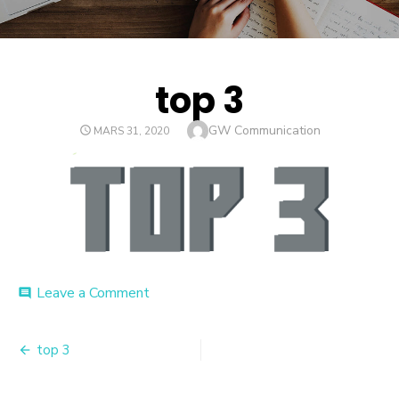
top 3
Author
GW Communication
POSTED
MARS 31, 2020
ON
on
Leave a Comment
comment
top
3
Navigation
top 3
de